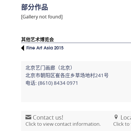
c
itt
er
a
ai
部分作品
e
er
e
W
l
b
st
ei
[Gallery not found]
o
b
o
o
其他艺术博览会
k
Fine Art Asia 2015
北京艺门画廊（北京）
北京市朝阳区崔各庄乡草场地村241号
电话: (8610) 8434 0971
Contact us!
Loca
Click to view contact information.
Click t