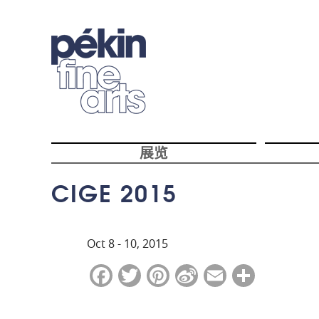
展览
CIGE 2015
Oct 8 - 10, 2015
F
T
Pi
Si
E
分
a
w
nt
n
m
享